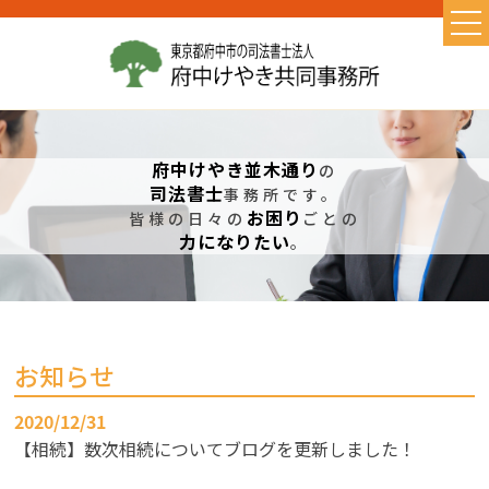
TOP
当事務所の特徴
お取り扱い業務
府中けやき並木通り
の
司法書士
事務所です。
初めての方へ
お困り
皆様の日々の
ごとの
力になりたい
よくある質問
。
お問い合わせ
お知らせ
初めての相続・相続の基礎知識
お知らせ
遺言書作成
2020/12/31
コラム
【相続】数次相続についてブログを更新しました！
相続に必要なもの