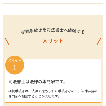
を
士
司
書
法
き
へ
続
依
手
頼
続
す
相
る
メリット
メリット
1
司法書士は法律の専門家です。
相続手続きは、法律で定められた手続きなので、法律事務の
専門家へ相談することが大切です。