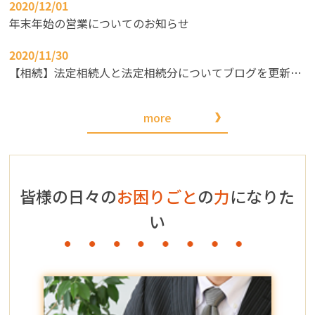
2020/12/01
事務所概要・初めての方へ
年末年始の営業についてのお知らせ
相続手続きを司法書士へ依頼す
2020/11/30
るメリット
【相続】法定相続人と法定相続分についてブログを更新しました！
相続手続き先一覧
こんなお悩みありませんか？
more
皆様の日々の
お困りごと
の
力
になりた
い