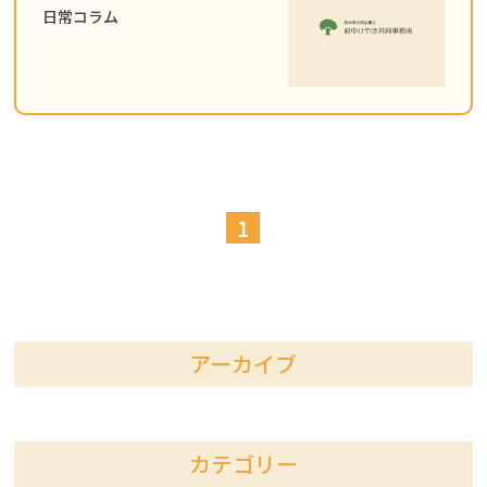
日常コラム
事務所概要・初めての方へ
相続手続きを司法書士へ依頼す
るメリット
相続手続き先一覧
こんなお悩みありませんか？
1
アーカイブ
カテゴリー