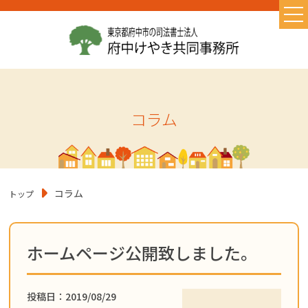
TOP
当事務所の特徴
お取り扱い業務
コラム
初めての方へ
よくある質問
お問い合わせ
コラム
トップ
お知らせ
初めての相続・相続の基礎知識
ホームページ公開致しました。
遺言書作成
コラム
投稿日：2019/08/29
相続に必要なもの