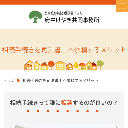
TOP
当事務所の特徴
お取り扱い業務
相続手続きを司法書士へ依頼するメリット
初めての方へ
よくある質問
お問い合わせ
相続手続きを司法書士へ依頼するメリット
トップ
お知らせ
初めての相続・相続の基礎知識
相続手続きって誰に
相談
するのが良いの？
遺言書作成
コラム
相続に必要なもの