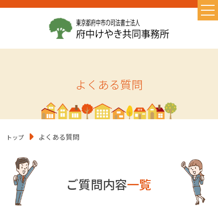
TOP
当事務所の特徴
お取り扱い業務
よくある質問
初めての方へ
よくある質問
お問い合わせ
よくある質問
トップ
お知らせ
初めての相続・相続の基礎知識
遺言書作成
ご質問内容
一覧
コラム
相続に必要なもの